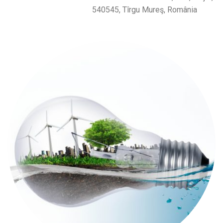
540545, Tîrgu Mureş, România