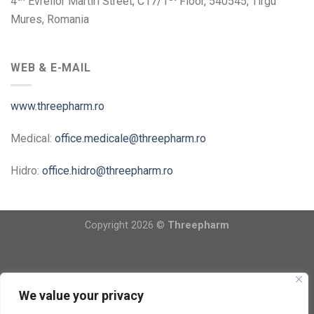
4
Evreilor Martiri Street, C17/1
Floor, 540545, Tirgu
Mures, Romania
WEB & E-MAIL
www.threepharm.ro
Medical:
office.medicale@threepharm.ro
Hidro:
office.hidro@threepharm.ro
Copyright 2026 ©
Threepharm
We value your privacy