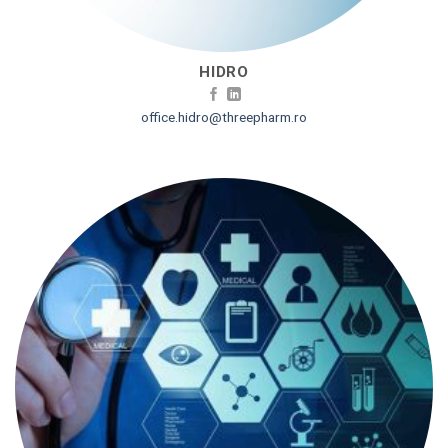
HIDRO
office.hidro@threepharm.ro