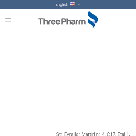
Skip
English
to
content
Str. Evreilor Martiri nr. 4, C17, Etaj 1,