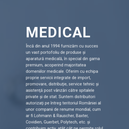
MEDICAL
Încă din anul 1994 furnizăm cu succes
un vast portofoliu de produse şi
aparatură medicală, în special din gama
premium, acoperind majoritatea
domeniilor medicale. Oferim cu echipa
proprie servicii integrate de import,
promovare, distribuţie, service tehnic şi
asistenţă post vânzări către spitalele
private şi de stat. Suntem distribuitori
autorizaţi pe întreg teritoriul României al
unor companii de renume mondial, cum
ar fi Lohmann & Rauscher, Baxter,
Covidien, Guerbet, Polytech, etc. şi
contribuim activ, atât cât ne permite rolul